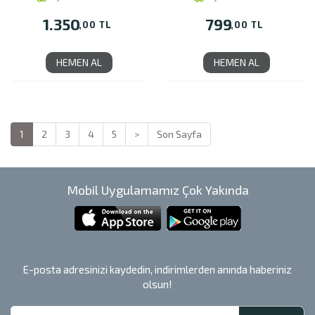
1.350
799
,00 TL
,00 TL
HEMEN AL
HEMEN AL
1
2
3
4
5
>
Son Sayfa
Mobil Uygulamamız Çok Yakında
E-posta adresinizi kaydedin, indirimlerden anında haberiniz
olsun!