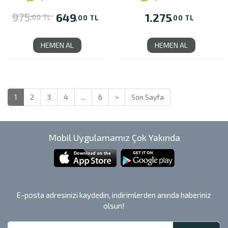
975
649
1.275
,00 TL
,00 TL
,00 TL
HEMEN AL
HEMEN AL
1
2
3
4
...
6
>
Son Sayfa
Mobil Uygulamamız Çok Yakında
E-posta adresinizi kaydedin, indirimlerden anında haberiniz
olsun!