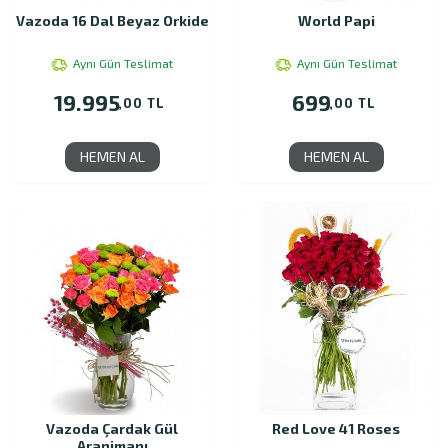
Vazoda 16 Dal Beyaz Orkide
World Papi
Aynı Gün Teslimat
Aynı Gün Teslimat
19.995
699
,00 TL
,00 TL
HEMEN AL
HEMEN AL
Vazoda Çardak Gül
Red Love 41 Roses
Aranjmanı