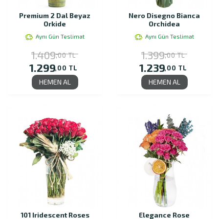
Premium 2 Dal Beyaz
Nero Disegno Bianca
Orkide
Orchidea
Aynı Gün Teslimat
Aynı Gün Teslimat
1.409
1.399
,00 TL
,00 TL
1.299
1.239
,00 TL
,00 TL
HEMEN AL
HEMEN AL
101 Iridescent Roses
Elegance Rose