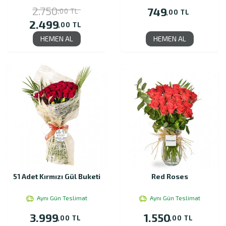
2.750
749
,00 TL
,00 TL
2.499
,00 TL
HEMEN AL
HEMEN AL
51 Adet Kırmızı Gül Buketi
Red Roses
Aynı Gün Teslimat
Aynı Gün Teslimat
3.999
1.550
,00 TL
,00 TL