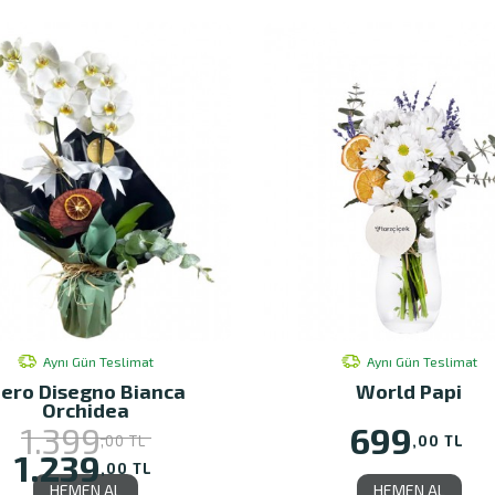
Aynı Gün Teslimat
Aynı Gün Teslimat
ero Disegno Bianca
World Papi
Orchidea
699
1.399
,00 TL
,00 TL
1.239
,00 TL
HEMEN AL
HEMEN AL