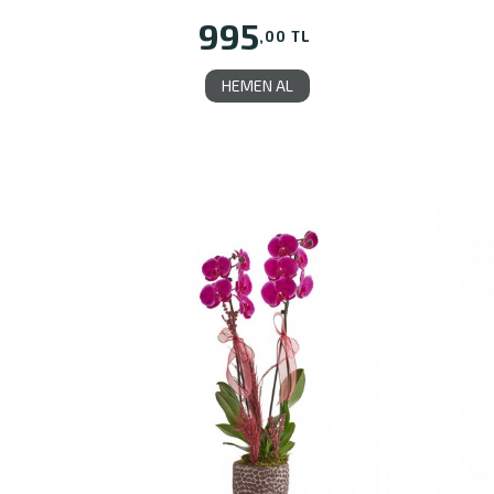
995
,00 TL
HEMEN AL