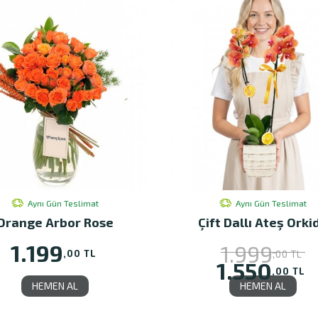
Aynı Gün Teslimat
Aynı Gün Teslimat
Orange Arbor Rose
Çift Dallı Ateş Orki
1.199
1.999
,00 TL
,00 TL
1.550
,00 TL
HEMEN AL
HEMEN AL