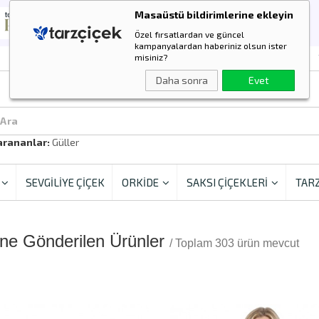
Masaüstü bildirimlerine ekleyin
Özel fırsatlardan ve güncel
kampanyalardan haberiniz olsun ister
misiniz?
Daha sonra
Evet
 Ara
arananlar:
Güller
SEVGİLİYE ÇİÇEK
ORKİDE
SAKSI ÇİÇEKLERİ
TARZ
ine Gönderilen Ürünler
/ Toplam 303 ürün mevcut