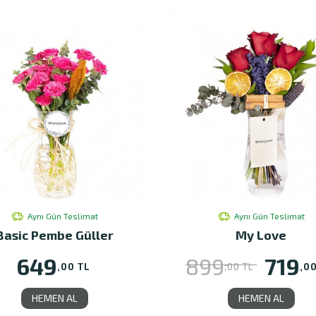
Aynı Gün Teslimat
Aynı Gün Teslimat
Basic Pembe Güller
My Love
649
719
899
,00 TL
,0
,00 TL
HEMEN AL
HEMEN AL