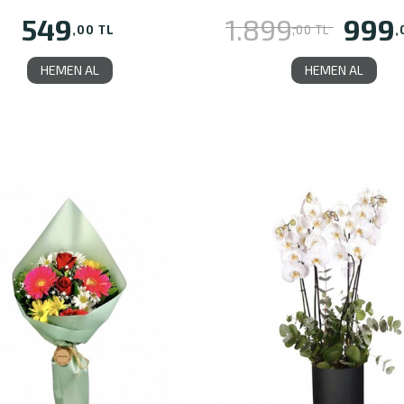
549
999
1.899
,00 TL
,
,00 TL
HEMEN AL
HEMEN AL