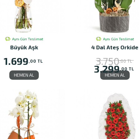
Aynı Gün Teslimat
Aynı Gün Teslimat
Büyük Aşk
4 Dal Ateş Orkide
1.699
3.750
,00 TL
,00 TL
3.299
,00 TL
HEMEN AL
HEMEN AL