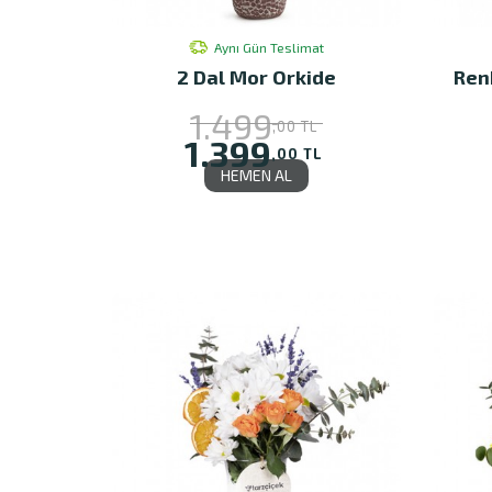
Aynı Gün Teslimat
2 Dal Mor Orkide
Ren
1.499
,00 TL
1.399
,00 TL
HEMEN AL