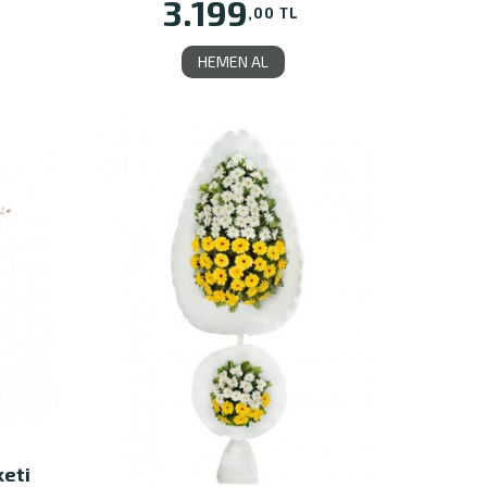
3.199
,00 TL
HEMEN AL
keti