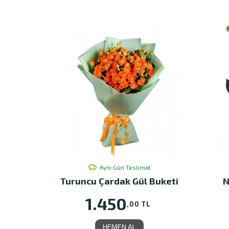
Aynı Gün Teslimat
Turuncu Çardak Gül Buketi
N
1.450
,00 TL
HEMEN AL