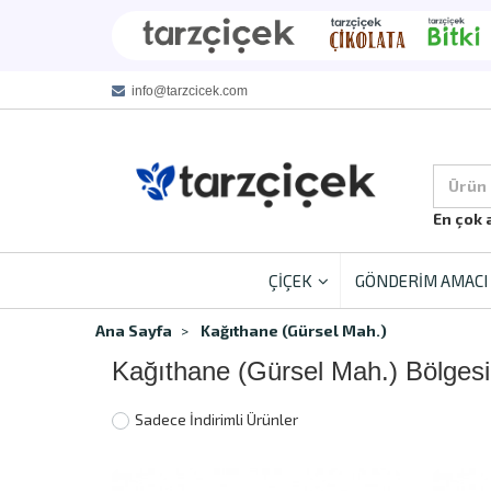
info@tarzcicek.com
Ürün
En çok 
ÇİÇEK
GÖNDERİM AMACI
Ana Sayfa
Kağıthane (Gürsel Mah.)
Kağıthane (Gürsel Mah.) Bölges
Sadece İndirimli Ürünler