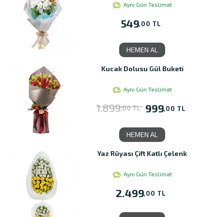
Aynı Gün Teslimat
549
,00 TL
HEMEN AL
Kucak Dolusu Gül Buketi
Aynı Gün Teslimat
1.899
999
,00 TL
,00 TL
HEMEN AL
Yaz Rüyası Çift Katlı Çelenk
Aynı Gün Teslimat
2.499
,00 TL