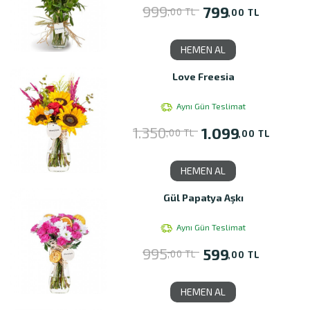
999
799
,00 TL
,00 TL
HEMEN AL
Love Freesia
Aynı Gün Teslimat
1.350
1.099
,00 TL
,00 TL
HEMEN AL
Gül Papatya Aşkı
Aynı Gün Teslimat
995
599
,00 TL
,00 TL
HEMEN AL