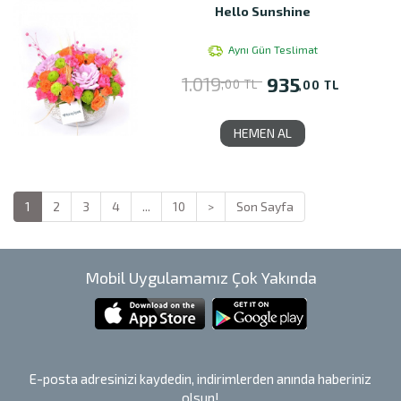
Hello Sunshine
Aynı Gün Teslimat
1.019
935
,00 TL
,00 TL
HEMEN AL
1
2
3
4
...
10
>
Son Sayfa
Mobil Uygulamamız Çok Yakında
E-posta adresinizi kaydedin, indirimlerden anında haberiniz
olsun!