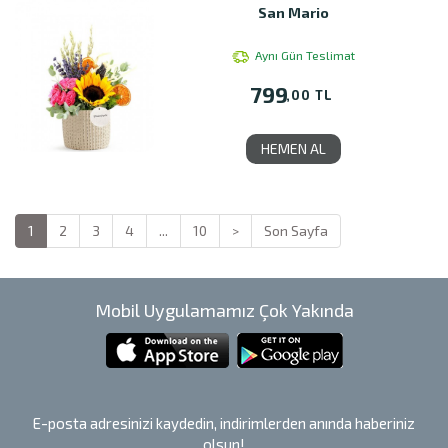
San Mario
Aynı Gün Teslimat
799
,00 TL
HEMEN AL
1
2
3
4
...
10
>
Son Sayfa
Mobil Uygulamamız Çok Yakında
E-posta adresinizi kaydedin, indirimlerden anında haberiniz
olsun!