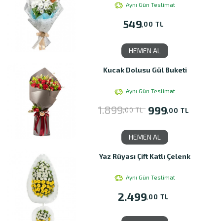
Aynı Gün Teslimat
549
,00 TL
HEMEN AL
Kucak Dolusu Gül Buketi
Aynı Gün Teslimat
1.899
999
,00 TL
,00 TL
HEMEN AL
Yaz Rüyası Çift Katlı Çelenk
Aynı Gün Teslimat
2.499
,00 TL