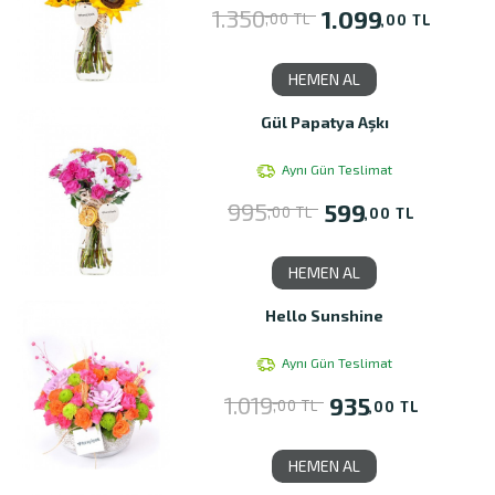
1.350
1.099
,00 TL
,00 TL
HEMEN AL
Gül Papatya Aşkı
Aynı Gün Teslimat
995
599
,00 TL
,00 TL
HEMEN AL
Hello Sunshine
Aynı Gün Teslimat
1.019
935
,00 TL
,00 TL
HEMEN AL