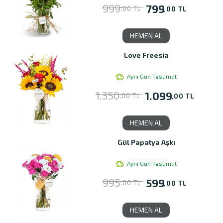
999
799
,00 TL
,00 TL
HEMEN AL
Love Freesia
Aynı Gün Teslimat
1.350
1.099
,00 TL
,00 TL
HEMEN AL
Gül Papatya Aşkı
Aynı Gün Teslimat
995
599
,00 TL
,00 TL
HEMEN AL