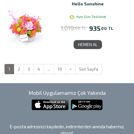
Hello Sunshine
Aynı Gün Teslimat
1.019
935
,00 TL
,00 TL
HEMEN AL
1
2
3
4
...
10
>
Son Sayfa
Mobil Uygulamamız Çok Yakında
E-posta adresinizi kaydedin, indirimlerden anında haberiniz
olsun!