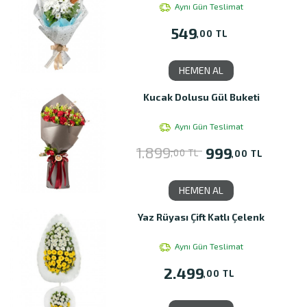
Aynı Gün Teslimat
549
,00 TL
HEMEN AL
Kucak Dolusu Gül Buketi
Aynı Gün Teslimat
1.899
999
,00 TL
,00 TL
HEMEN AL
Yaz Rüyası Çift Katlı Çelenk
Aynı Gün Teslimat
2.499
,00 TL