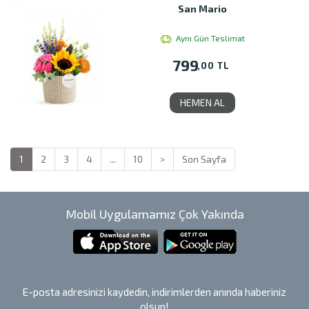
San Mario
Aynı Gün Teslimat
799
,00 TL
HEMEN AL
1
2
3
4
...
10
>
Son Sayfa
Mobil Uygulamamız Çok Yakında
E-posta adresinizi kaydedin, indirimlerden anında haberiniz
olsun!