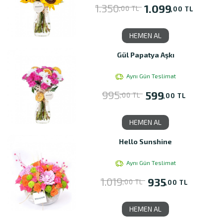
1.350
1.099
,00 TL
,00 TL
HEMEN AL
Gül Papatya Aşkı
Aynı Gün Teslimat
995
599
,00 TL
,00 TL
HEMEN AL
Hello Sunshine
Aynı Gün Teslimat
1.019
935
,00 TL
,00 TL
HEMEN AL