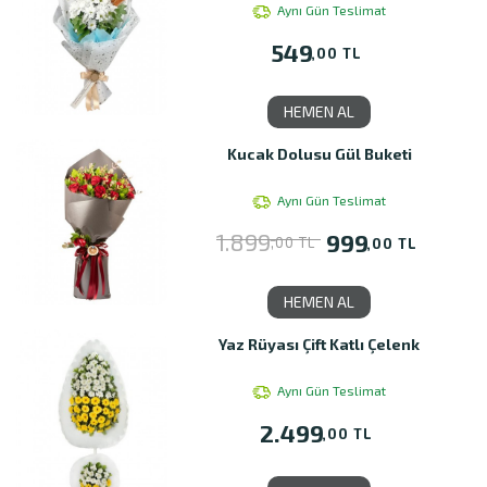
Aynı Gün Teslimat
549
,00 TL
HEMEN AL
Kucak Dolusu Gül Buketi
Aynı Gün Teslimat
1.899
999
,00 TL
,00 TL
HEMEN AL
Yaz Rüyası Çift Katlı Çelenk
Aynı Gün Teslimat
2.499
,00 TL