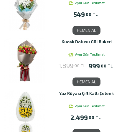
Aynı Gün Teslimat
549
,00 TL
HEMEN AL
Kucak Dolusu Gül Buketi
Aynı Gün Teslimat
1.899
999
,00 TL
,00 TL
HEMEN AL
Yaz Rüyası Çift Katlı Çelenk
Aynı Gün Teslimat
2.499
,00 TL