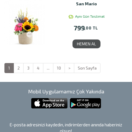
San Mario
Aynı Gün Teslimat
799
,00 TL
HEMEN AL
1
2
3
4
...
10
>
Son Sayfa
Mobil Uygulamamız Çok Yakında
E-posta adresinizi kaydedin, indirimlerden anında haberiniz
olsun!