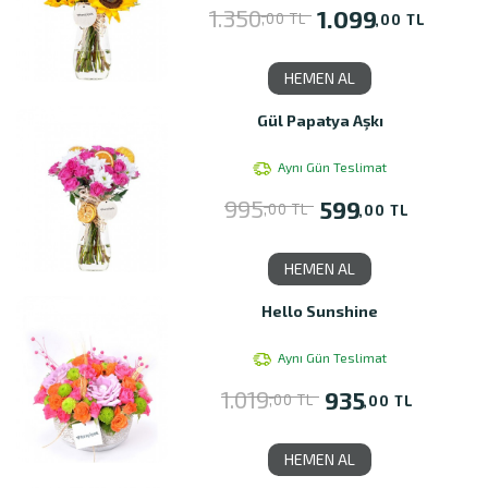
1.350
1.099
,00 TL
,00 TL
HEMEN AL
Gül Papatya Aşkı
Aynı Gün Teslimat
995
599
,00 TL
,00 TL
HEMEN AL
Hello Sunshine
Aynı Gün Teslimat
1.019
935
,00 TL
,00 TL
HEMEN AL