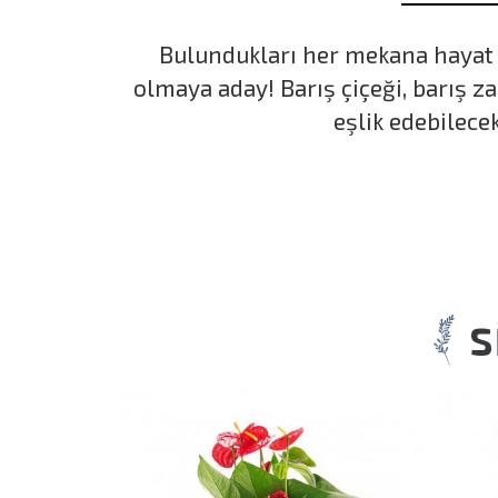
Bulundukları her mekana hayat ka
olmaya aday! Barış çiçeği, barış z
eşlik edebilece
S