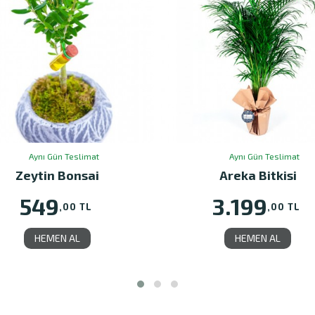
Aynı Gün Teslimat
Aynı Gün Teslimat
Areka Bitkisi
Couple Color Orkid
3.199
1.215
,00 TL
,00 TL
HEMEN AL
HEMEN AL