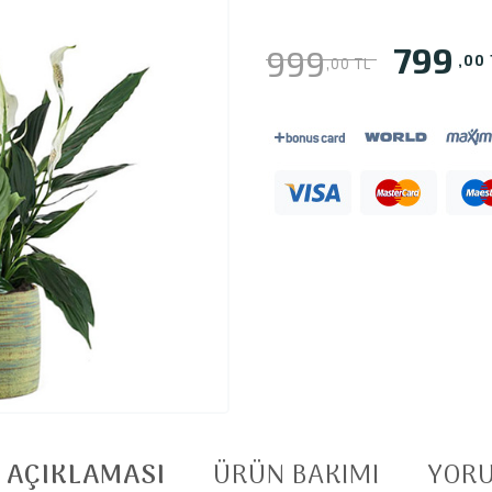
799
999
,00
,00 TL
 AÇIKLAMASI
ÜRÜN BAKIMI
YOR