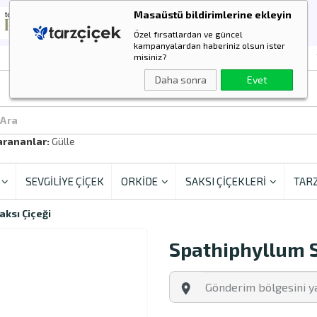
Masaüstü bildirimlerine ekleyin
Özel fırsatlardan ve güncel
kampanyalardan haberiniz olsun ister
misiniz?
Daha sonra
Evet
 Ara
arananlar:
Güller
SEVGİLİYE ÇİÇEK
ORKİDE
SAKSI ÇİÇEKLERİ
TARZ
aksı Çiçeği
Spathiphyllum S