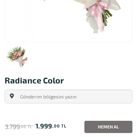
Radiance Color
1.999
3.799
,00 TL
,00 TL
HEMEN AL