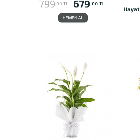
679
799
,00 TL
,00 TL
Hayat
HEMEN AL