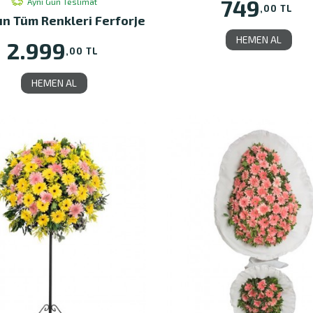
749
Aynı Gün Teslimat
,00 TL
ın Tüm Renkleri Ferforje
HEMEN AL
2.999
,00 TL
HEMEN AL