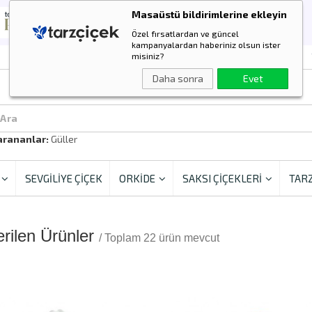
Masaüstü bildirimlerine ekleyin
Özel fırsatlardan ve güncel
kampanyalardan haberiniz olsun ister
misiniz?
Daha sonra
Evet
 Ara
arananlar:
Güller
SEVGİLİYE ÇİÇEK
ORKİDE
SAKSI ÇİÇEKLERİ
TARZ
rilen Ürünler
/ Toplam 22 ürün mevcut