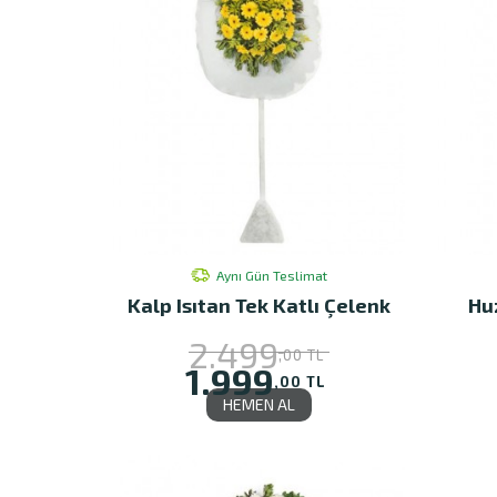
Aynı Gün Teslimat
Kalp Isıtan Tek Katlı Çelenk
Hu
2.499
,00 TL
1.999
,00 TL
HEMEN AL