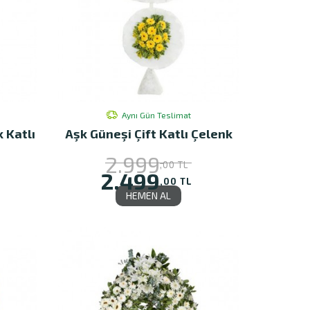
Aynı Gün Teslimat
k Katlı
Aşk Güneşi Çift Katlı Çelenk
2.999
,00 TL
2.499
,00 TL
HEMEN AL