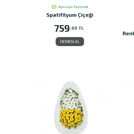
Aynı Gün Teslimat
Spatifilyum Çiçeği
759
,00 TL
Renk
HEMEN AL