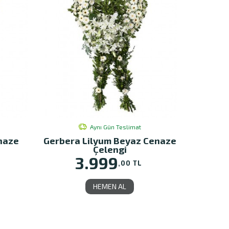
Aynı Gün Teslimat
naze
Gerbera Lilyum Beyaz Cenaze
Çelengi
3.999
,00 TL
HEMEN AL