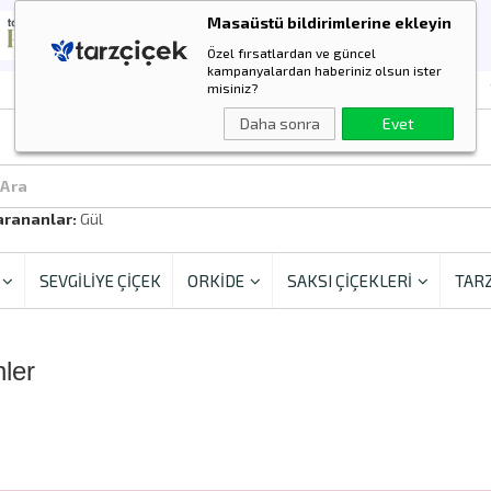
Masaüstü bildirimlerine ekleyin
Özel fırsatlardan ve güncel
kampanyalardan haberiniz olsun ister
misiniz?
Daha sonra
Evet
 Ara
arananlar:
Güller
SEVGİLİYE ÇİÇEK
ORKİDE
SAKSI ÇİÇEKLERİ
TARZ
ler