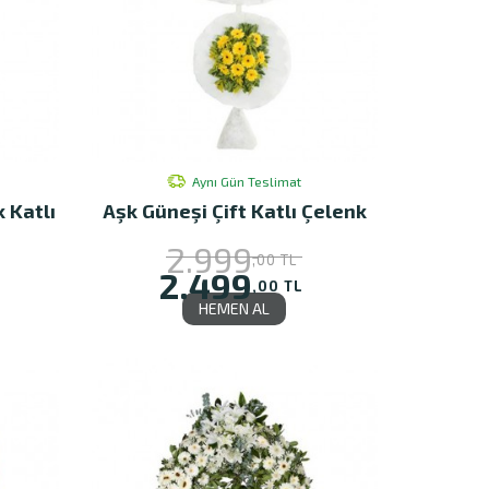
Aynı Gün Teslimat
k Katlı
Aşk Güneşi Çift Katlı Çelenk
2.999
,00 TL
2.499
,00 TL
HEMEN AL