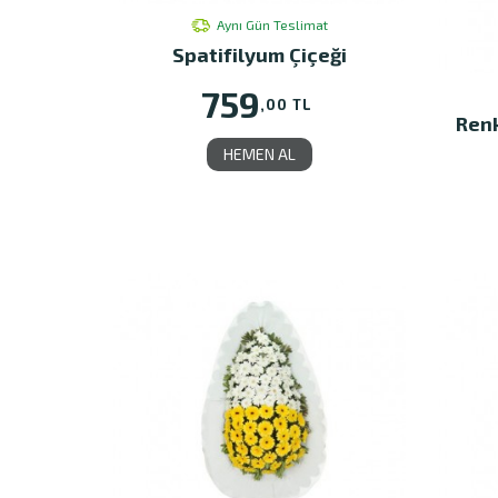
Aynı Gün Teslimat
Spatifilyum Çiçeği
759
,00 TL
Renk
HEMEN AL