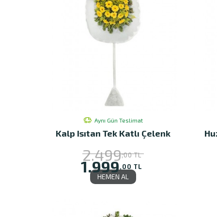
Aynı Gün Teslimat
Kalp Isıtan Tek Katlı Çelenk
Hu
2.499
,00 TL
1.999
,00 TL
HEMEN AL