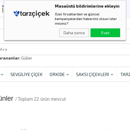
Masaüstü bildirimlerine ekleyin
Özel fırsatlardan ve güncel
kampanyalardan haberiniz olsun ister
misiniz?
Daha sonra
Evet
 Ara
arananlar:
Güller
SEVGİLİYE ÇİÇEK
ORKİDE
SAKSI ÇİÇEKLERİ
TARZ
ünler
/ Toplam 22 ürün mevcut