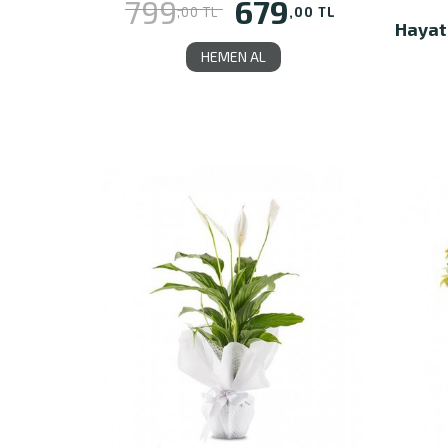
679
799
,00 TL
,00 TL
Hayat
HEMEN AL