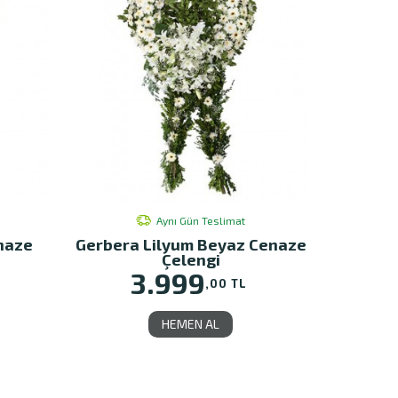
Aynı Gün Teslimat
naze
Gerbera Lilyum Beyaz Cenaze
Çelengi
3.999
,00 TL
HEMEN AL