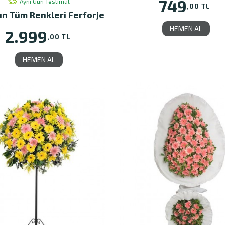
749
Aynı Gün Teslimat
,00 TL
ın Tüm Renkleri Ferforje
HEMEN AL
2.999
,00 TL
HEMEN AL