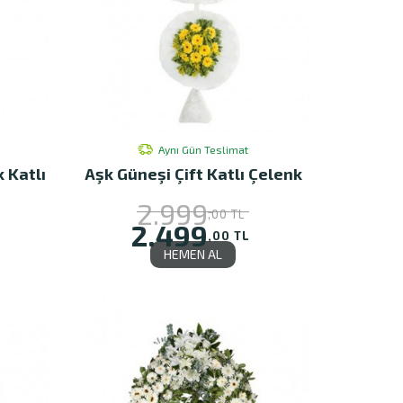
Aynı Gün Teslimat
k Katlı
Aşk Güneşi Çift Katlı Çelenk
2.999
,00 TL
2.499
,00 TL
HEMEN AL