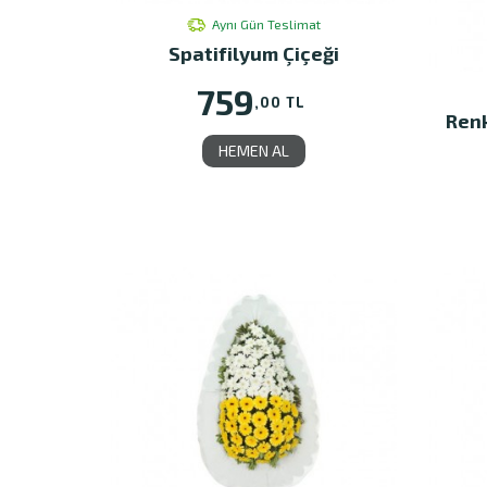
Aynı Gün Teslimat
Spatifilyum Çiçeği
759
,00 TL
Renk
HEMEN AL