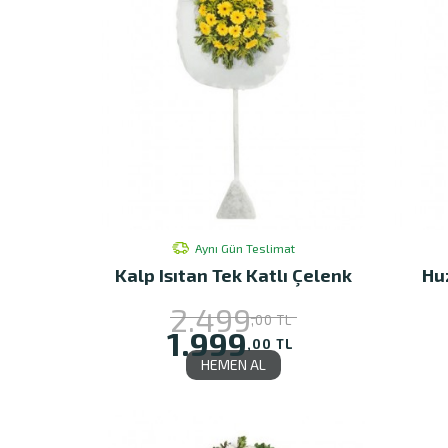
Aynı Gün Teslimat
Kalp Isıtan Tek Katlı Çelenk
Hu
2.499
,00 TL
1.999
,00 TL
HEMEN AL