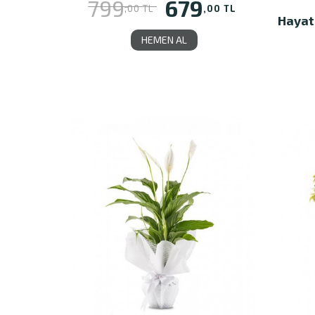
679
799
,00 TL
,00 TL
Hayat
HEMEN AL