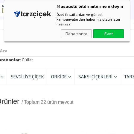
Masaüstü bildirimlerine ekleyin
Özel fırsatlardan ve güncel
kampanyalardan haberiniz olsun ister
misiniz?
Daha sonra
Evet
 Ara
arananlar:
Güller
SEVGİLİYE ÇİÇEK
ORKİDE
SAKSI ÇİÇEKLERİ
TARZ
Ürünler
/ Toplam 22 ürün mevcut