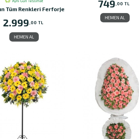
749
Aynı Gün Teslimat
,00 TL
ın Tüm Renkleri Ferforje
HEMEN AL
2.999
,00 TL
HEMEN AL