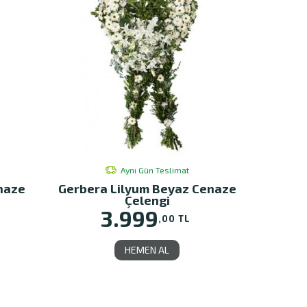
Aynı Gün Teslimat
naze
Gerbera Lilyum Beyaz Cenaze
Çelengi
3.999
,00 TL
HEMEN AL