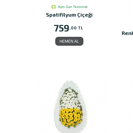
Aynı Gün Teslimat
Spatifilyum Çiçeği
759
,00 TL
Renk
HEMEN AL