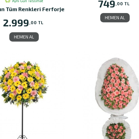
749
Aynı Gün Teslimat
,00 TL
ın Tüm Renkleri Ferforje
HEMEN AL
2.999
,00 TL
HEMEN AL