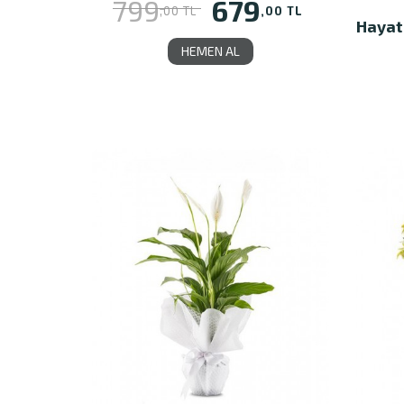
679
799
,00 TL
,00 TL
Hayat
HEMEN AL