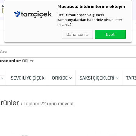
Masaüstü bildirimlerine ekleyin
Özel fırsatlardan ve güncel
kampanyalardan haberiniz olsun ister
misiniz?
Daha sonra
Evet
 Ara
arananlar:
Güller
SEVGİLİYE ÇİÇEK
ORKİDE
SAKSI ÇİÇEKLERİ
TARZ
Ürünler
/ Toplam 22 ürün mevcut