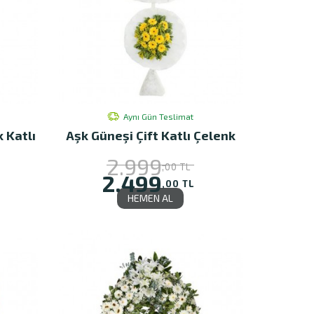
Aynı Gün Teslimat
k Katlı
Aşk Güneşi Çift Katlı Çelenk
2.999
,00 TL
2.499
,00 TL
HEMEN AL