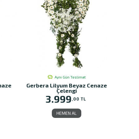
Aynı Gün Teslimat
naze
Gerbera Lilyum Beyaz Cenaze
Çelengi
3.999
,00 TL
HEMEN AL