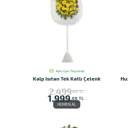
Aynı Gün Teslimat
Kalp Isıtan Tek Katlı Çelenk
Hu
2.499
,00 TL
1.999
,00 TL
HEMEN AL