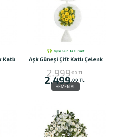
Aynı Gün Teslimat
k Katlı
Aşk Güneşi Çift Katlı Çelenk
2.999
,00 TL
2.499
,00 TL
HEMEN AL