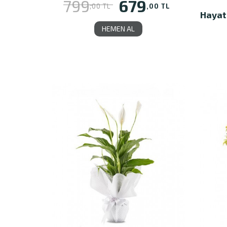
679
799
,00 TL
,00 TL
Hayat
HEMEN AL