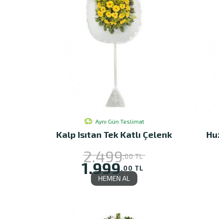
Aynı Gün Teslimat
Kalp Isıtan Tek Katlı Çelenk
Hu
2.499
,00 TL
1.999
,00 TL
HEMEN AL