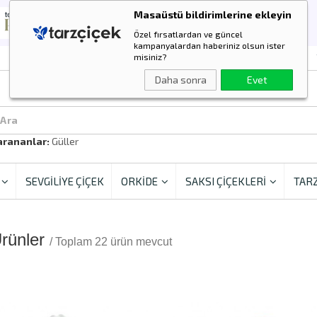
Masaüstü bildirimlerine ekleyin
Özel fırsatlardan ve güncel
kampanyalardan haberiniz olsun ister
misiniz?
Daha sonra
Evet
 Ara
arananlar:
Güller
SEVGİLİYE ÇİÇEK
ORKİDE
SAKSI ÇİÇEKLERİ
TARZ
Ürünler
/ Toplam 22 ürün mevcut