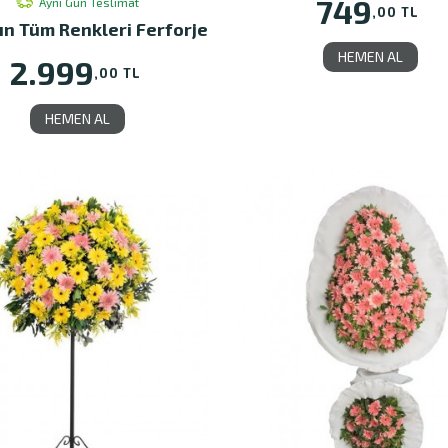
749
Aynı Gün Teslimat
,00 TL
ın Tüm Renkleri Ferforje
HEMEN AL
2.999
,00 TL
HEMEN AL