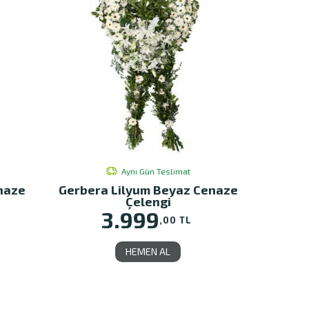
Aynı Gün Teslimat
naze
Gerbera Lilyum Beyaz Cenaze
Çelengi
3.999
,00 TL
HEMEN AL