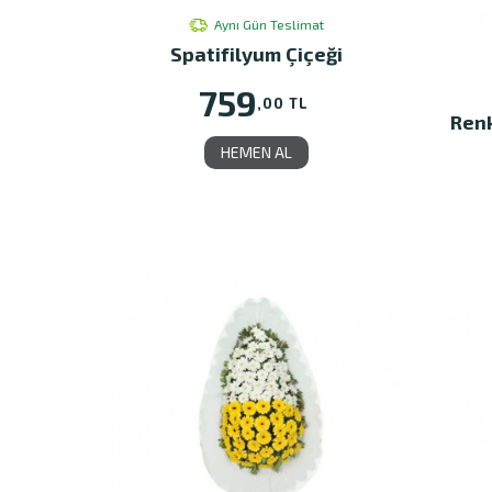
Aynı Gün Teslimat
Spatifilyum Çiçeği
759
,00 TL
Renk
HEMEN AL