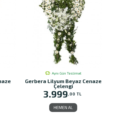
Aynı Gün Teslimat
naze
Gerbera Lilyum Beyaz Cenaze
Çelengi
3.999
,00 TL
HEMEN AL