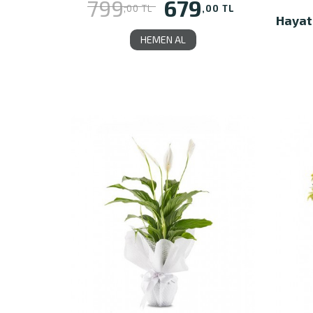
679
799
,00 TL
,00 TL
Hayat
HEMEN AL