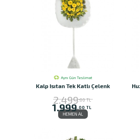
Aynı Gün Teslimat
Kalp Isıtan Tek Katlı Çelenk
Hu
2.499
,00 TL
1.999
,00 TL
HEMEN AL