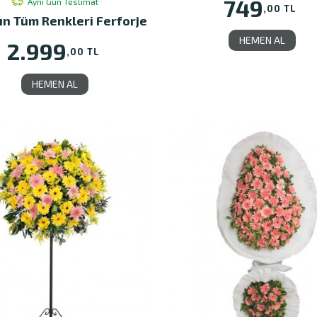
749
Aynı Gün Teslimat
,00 TL
ın Tüm Renkleri Ferforje
HEMEN AL
2.999
,00 TL
HEMEN AL