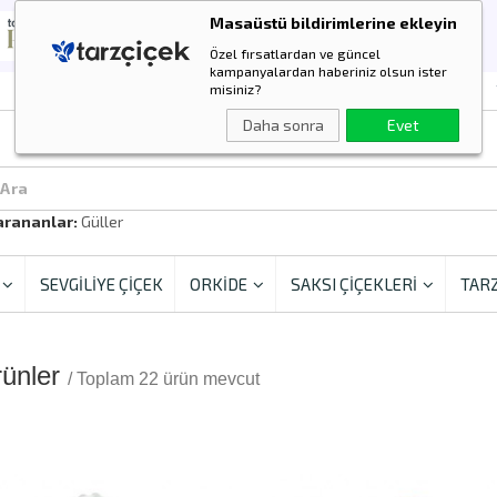
Masaüstü bildirimlerine ekleyin
Özel fırsatlardan ve güncel
kampanyalardan haberiniz olsun ister
misiniz?
Daha sonra
Evet
 Ara
arananlar:
Güller
SEVGİLİYE ÇİÇEK
ORKİDE
SAKSI ÇİÇEKLERİ
TARZ
rünler
/ Toplam 22 ürün mevcut