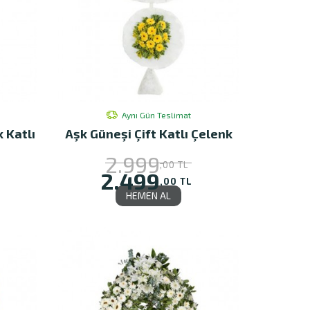
Aynı Gün Teslimat
k Katlı
Aşk Güneşi Çift Katlı Çelenk
2.999
,00 TL
2.499
,00 TL
HEMEN AL