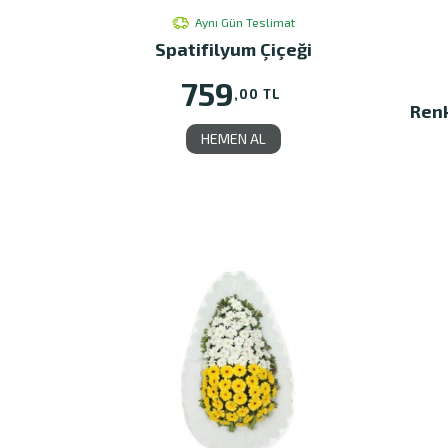
Aynı Gün Teslimat
Spatifilyum Çiçeği
759
,00 TL
Renk
HEMEN AL