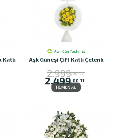
Aynı Gün Teslimat
k Katlı
Aşk Güneşi Çift Katlı Çelenk
2.999
,00 TL
2.499
,00 TL
HEMEN AL