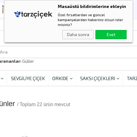
Masaüstü bildirimlerine ekleyin
Özel fırsatlardan ve güncel
kampanyalardan haberiniz olsun ister
misiniz?
Daha sonra
Evet
 Ara
arananlar:
Güller
SEVGİLİYE ÇİÇEK
ORKİDE
SAKSI ÇİÇEKLERİ
TARZ
ünler
/ Toplam 22 ürün mevcut