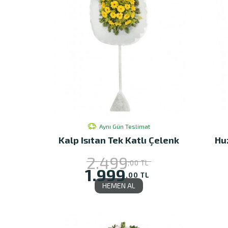
Aynı Gün Teslimat
Kalp Isıtan Tek Katlı Çelenk
Hu
2.499
,00 TL
1.999
,00 TL
HEMEN AL