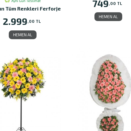
749
Aynı Gün Teslimat
,00 TL
ın Tüm Renkleri Ferforje
HEMEN AL
2.999
,00 TL
HEMEN AL