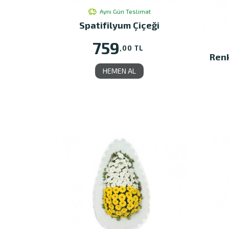
Aynı Gün Teslimat
Spatifilyum Çiçeği
759
,00 TL
Renk
HEMEN AL