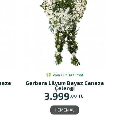
Aynı Gün Teslimat
naze
Gerbera Lilyum Beyaz Cenaze
Çelengi
3.999
,00 TL
HEMEN AL