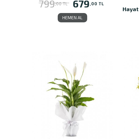
679
799
,00 TL
,00 TL
Hayat
HEMEN AL