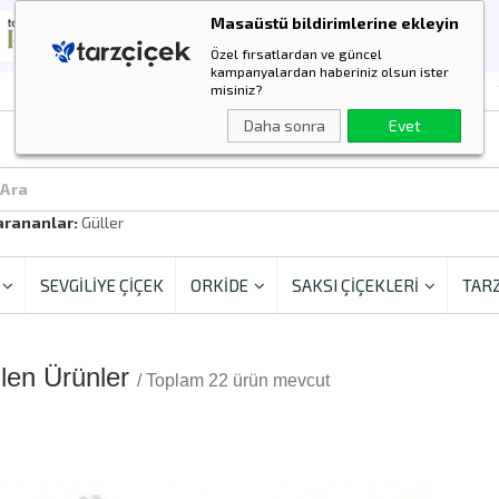
Masaüstü bildirimlerine ekleyin
Özel fırsatlardan ve güncel
kampanyalardan haberiniz olsun ister
misiniz?
Daha sonra
Evet
 Ara
arananlar:
Güller
SEVGİLİYE ÇİÇEK
ORKİDE
SAKSI ÇİÇEKLERİ
TARZ
ilen Ürünler
/ Toplam 22 ürün mevcut