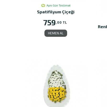
Aynı Gün Teslimat
Spatifilyum Çiçeği
759
,00 TL
Renk
HEMEN AL