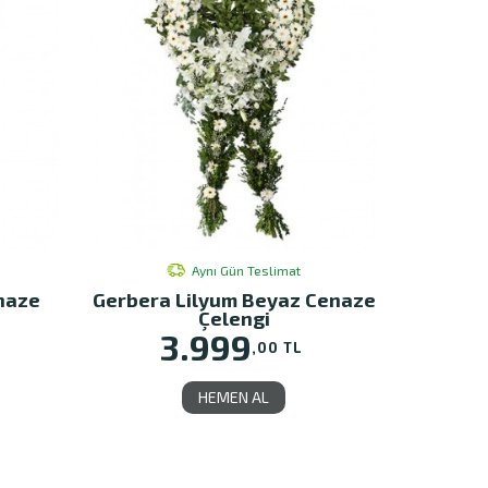
Aynı Gün Teslimat
naze
Gerbera Lilyum Beyaz Cenaze
Çelengi
3.999
,00 TL
HEMEN AL