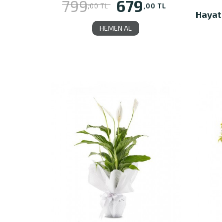
679
799
,00 TL
,00 TL
Hayat
HEMEN AL