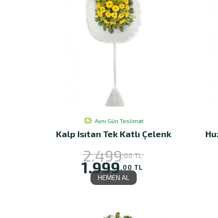
Aynı Gün Teslimat
Kalp Isıtan Tek Katlı Çelenk
Hu
2.499
,00 TL
1.999
,00 TL
HEMEN AL