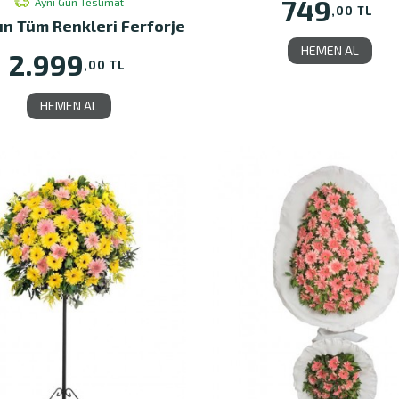
749
Aynı Gün Teslimat
,00 TL
ın Tüm Renkleri Ferforje
HEMEN AL
2.999
,00 TL
HEMEN AL