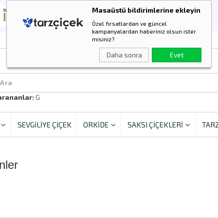
Masaüstü bildirimlerine ekleyin
Özel fırsatlardan ve güncel
kampanyalardan haberiniz olsun ister
misiniz?
Daha sonra
Evet
 Ara
arananlar:
Güll
SEVGİLİYE ÇİÇEK
ORKİDE
SAKSI ÇİÇEKLERİ
TARZ
nler