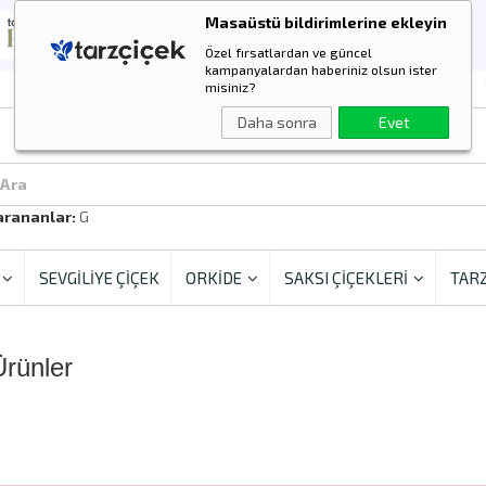
Masaüstü bildirimlerine ekleyin
Özel fırsatlardan ve güncel
kampanyalardan haberiniz olsun ister
misiniz?
Daha sonra
Evet
 Ara
arananlar:
Gül
SEVGİLİYE ÇİÇEK
ORKİDE
SAKSI ÇİÇEKLERİ
TARZ
Ürünler