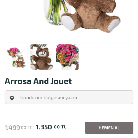
Arrosa And Jouet
1.350
1.499
,00 TL
,00 TL
HEMEN AL