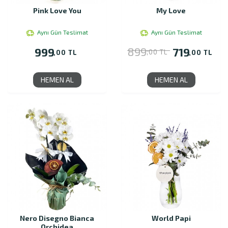
Pink Love You
My Love
Aynı Gün Teslimat
Aynı Gün Teslimat
899
999
719
,00 TL
,00 TL
,00 TL
HEMEN AL
HEMEN AL
Nero Disegno Bianca
World Papi
Orchidea