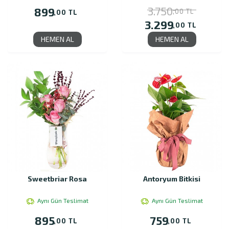
3.750
899
,00 TL
,00 TL
3.299
,00 TL
HEMEN AL
HEMEN AL
Sweetbriar Rosa
Antoryum Bitkisi
Aynı Gün Teslimat
Aynı Gün Teslimat
895
759
,00 TL
,00 TL