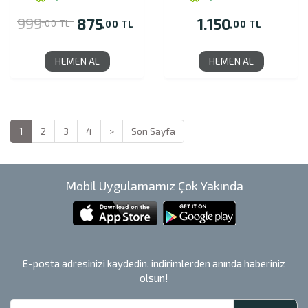
999
875
1.150
,00 TL
,00 TL
,00 TL
HEMEN AL
HEMEN AL
1
2
3
4
>
Son Sayfa
Mobil Uygulamamız Çok Yakında
E-posta adresinizi kaydedin, indirimlerden anında haberiniz
olsun!