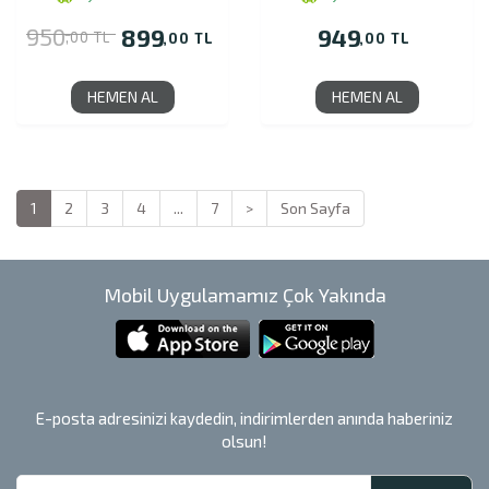
950
899
949
,00 TL
,00 TL
,00 TL
HEMEN AL
HEMEN AL
1
2
3
4
...
7
>
Son Sayfa
Mobil Uygulamamız Çok Yakında
E-posta adresinizi kaydedin, indirimlerden anında haberiniz
olsun!